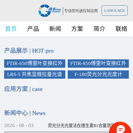
LANGUAGE
首页
产品
新闻
方案
简介
联络
产品展示
|
HOT pro
FTIR-650傅里叶变换红外
FTIR-850傅里叶变换红外
光谱仪
光谱仪
LRS-5 共焦显微拉曼光谱
F-180荧光分光光度计
仪
应用方案
|
case
新闻中心
|
News
2026
-
08
-
03
荧光分光光度法在维生素B1含量测定上的应用