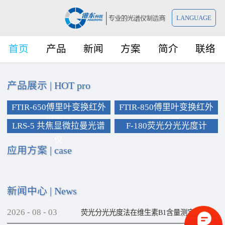
LANGUAGE
首页
产品
新闻
方案
简介
联络
产品展示
|
HOT pro
FTIR-650傅里叶变换红外
FTIR-850傅里叶变换红外
光谱仪
光谱仪
LRS-5 共焦显微拉曼光谱
F-180荧光分光光度计
仪
应用方案
|
case
新闻中心
|
News
2026
-
08
-
03
荧光分光光度法在维生素B1含量测定上的应用