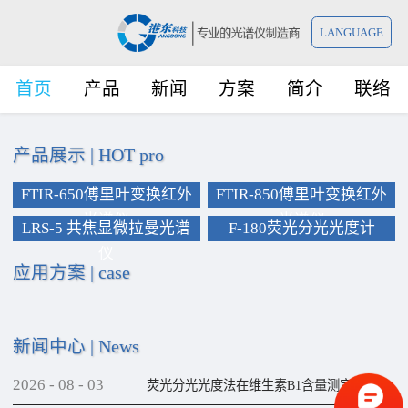
LANGUAGE
首页
产品
新闻
方案
简介
联络
产品展示
|
HOT pro
FTIR-650傅里叶变换红外
FTIR-850傅里叶变换红外
光谱仪
光谱仪
LRS-5 共焦显微拉曼光谱
F-180荧光分光光度计
仪
应用方案
|
case
新闻中心
|
News
2026
-
08
-
03
荧光分光光度法在维生素B1含量测定上的应用