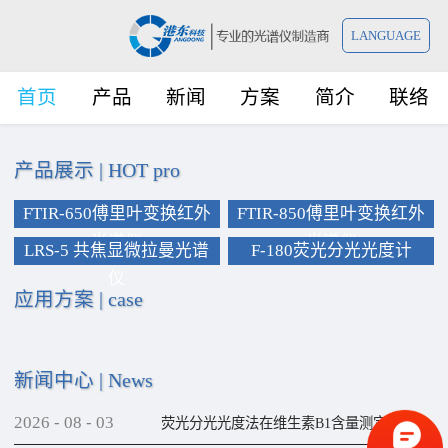
LANGUAGE
首页
产品
新闻
方案
简介
联络
产品展示
|
HOT pro
FTIR-650傅里叶变换红外
FTIR-850傅里叶变换红外
光谱仪
光谱仪
LRS-5 共焦显微拉曼光谱
F-180荧光分光光度计
仪
应用方案
|
case
新闻中心
|
News
2026
-
08
-
03
荧光分光光度法在维生素B1含量测定上的应用