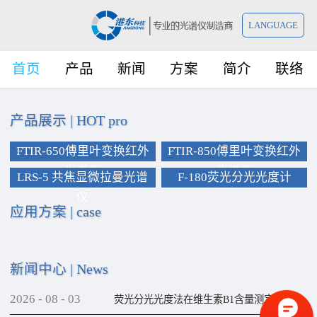
LANGUAGE
首页
产品
新闻
方案
简介
联络
产品展示
|
HOT pro
FTIR-650傅里叶变换红外
FTIR-850傅里叶变换红外
光谱仪
光谱仪
LRS-5 共焦显微拉曼光谱
F-180荧光分光光度计
仪
应用方案
|
case
新闻中心
|
News
2026
-
08
-
03
荧光分光光度法在维生素B1含量测定上的应用