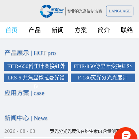
LANGUAGE
首页
产品
新闻
方案
简介
联络
产品展示
|
HOT pro
FTIR-650傅里叶变换红外
FTIR-850傅里叶变换红外
光谱仪
光谱仪
LRS-5 共焦显微拉曼光谱
F-180荧光分光光度计
仪
应用方案
|
case
新闻中心
|
News
2026
-
08
-
03
荧光分光光度法在维生素B1含量测定上的应用