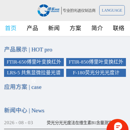
LANGUAGE
首页
产品
新闻
方案
简介
联络
产品展示
|
HOT pro
FTIR-650傅里叶变换红外
FTIR-850傅里叶变换红外
光谱仪
光谱仪
LRS-5 共焦显微拉曼光谱
F-180荧光分光光度计
仪
应用方案
|
case
新闻中心
|
News
2026
-
08
-
03
荧光分光光度法在维生素B1含量测定上的应用