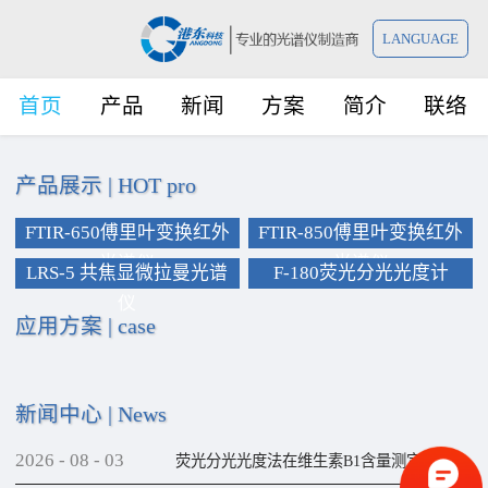
LANGUAGE
首页
产品
新闻
方案
简介
联络
产品展示
|
HOT pro
FTIR-650傅里叶变换红外
FTIR-850傅里叶变换红外
光谱仪
光谱仪
LRS-5 共焦显微拉曼光谱
F-180荧光分光光度计
仪
应用方案
|
case
新闻中心
|
News
2026
-
08
-
03
荧光分光光度法在维生素B1含量测定上的应用