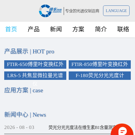
LANGUAGE
首页
产品
新闻
方案
简介
联络
产品展示
|
HOT pro
FTIR-650傅里叶变换红外
FTIR-850傅里叶变换红外
光谱仪
光谱仪
LRS-5 共焦显微拉曼光谱
F-180荧光分光光度计
仪
应用方案
|
case
新闻中心
|
News
2026
-
08
-
03
荧光分光光度法在维生素B1含量测定上的应用