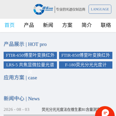
LANGUAGE
首页
产品
新闻
方案
简介
联络
产品展示
|
HOT pro
FTIR-650傅里叶变换红外
FTIR-850傅里叶变换红外
光谱仪
光谱仪
LRS-5 共焦显微拉曼光谱
F-180荧光分光光度计
仪
应用方案
|
case
新闻中心
|
News
2026
-
08
-
03
荧光分光光度法在维生素B1含量测定上的应用