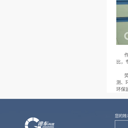
比，
测、
环保
您的姓