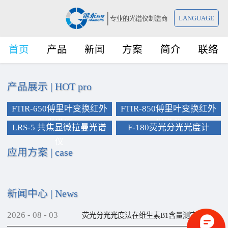
LANGUAGE
首页
产品
新闻
方案
简介
联络
产品展示
|
HOT pro
FTIR-650傅里叶变换红外
FTIR-850傅里叶变换红外
光谱仪
光谱仪
LRS-5 共焦显微拉曼光谱
F-180荧光分光光度计
仪
应用方案
|
case
新闻中心
|
News
2026
-
08
-
03
荧光分光光度法在维生素B1含量测定上的应用