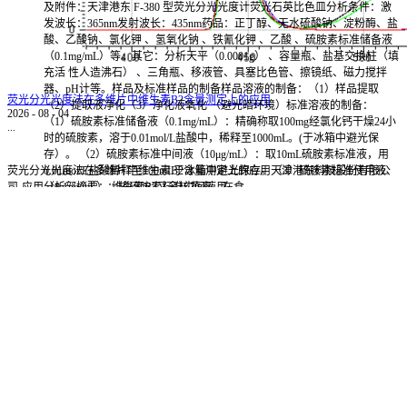
及附件：天津港东 F-380 型荧光分光光度计荧光石英比色皿分析条件：激
发波长：365nm发射波长：435nm药品：正丁醇、无水硫酸钠、淀粉酶、盐
酸、乙酸钠、氯化钾 、氢氧化钠 、铁氰化钾 、乙酸 、硫胺素标准储备液
（0.1mg/mL）等。其它：分析天平（0.0001g） 、容量瓶、盐基交换柱（填
充活 性人造沸石） 、三角瓶、移液管、具塞比色管、擦镜纸、磁力搅拌
器、pH计等。样品及标准样品的制备样品溶液的制备：（1）样品提取
荧光分光光度法在多维片中维生素B2含量测定上的应用
（2）提取液净化（3）净化液氧化 （避光暗环境）标准溶液的制备：
2026
-
08
-
04
（1）硫胺素标准储备液（0.1mg/mL）：精确称取100mg经氯化钙干燥24小
...
时的硫胺素，溶于0.01mol/L盐酸中，稀释至1000mL。(于冰箱中避光保
存）。 （2）硫胺素标准中间液（10μg/mL）：取10mL硫胺素标准液，用
荧光分光光度法在多维片中维生素B2含量测定上的应用天津港东科技股份有限公
0.01mol/L盐酸稀释至100mL于冰箱中避光保存。（3）硫胺素标准使用液
司-应用分析部摘要： 维生素B2又名核黄素，在食...
（0.1μg/mL）：将硫胺素标准中间液用...
查看详情