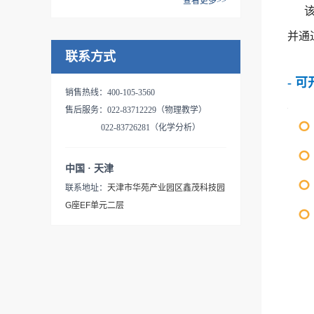
查看更多>>
FTIR-750将是您提升检测水平
干扰能力等产品特点，可广泛
等领域，是企业实验室检测和
操作简便、使用寿命长、维护
- 仪器介绍FTIR-850是天津港
的得力助手。产品特点：★全
应用于疾控、制药、基础科
高校教学科研不可或缺的分析
成本低等特点。广泛应用于医
并通
东公司推出的新款傅里叶变换
新架构设计 实时精确监测通过
研、精细化工、电子电气、石
测试工具，是您提升检测水平
药、化工、石油、环保、食
联系方式
红外光谱仪，也叫半导体镀膜
实时温湿度控制系统，对干涉
化冶炼及第三方检测等领域，
的得力助手。作为教学演示专
品、材料、公安、国防、半导
材料专用分析系统，在原有
仪和分束器进行动态数字监
是实验室科研以及企业生产不
- 
用红外光谱仪、职业实训红外
体、光学等领域，是实验室科
FTIR-650的基础上做了众多改
控，仪器内部光学部件和电气
销售热线：400-105-3560
可或缺的分析测试工具，是您
光谱分析仪和技能竞赛红外光
研以及企业生产不可或缺的分
进和创新，仪器性能显著提
敏感部件独立分仓，分别监测
售后服务：022-83712229（物理教学）
提升检测水平的得力助手。|产
谱分析仪，其产品特点如下：
析测试工具，可作为空气中游
高。具有分辨率高、扩展性
各分仓内部件的工作温度和工
022-83726281（化学分析）
品特点：▲高效光路系统设计-
┃产品特点：l 体积小巧、使
离二氧化硅专用测试系统、
好、性能稳定、操作简便、使
作湿度，温度监测保证光源和
-高强度红外光源模块设计通过
用灵活整机尺寸仅仅略大于A4
Si02专用测试系统、硅中碳氧
用寿命长、维护成本低等特
电气部件的实时工作温度，处
对红外光源进行优化设计，本
中国 · 天津
纸，可节省宝贵的实验室空间
含量专用测试系统、脂肪酸甲
点，其产品性能及主要技术指
于最佳温度环境（温度低于
底能量值相比FTIR-650提高达
或放置于狭小空间使用l 高稳
联系地址：
天津市华苑产业园区鑫茂科技园
酯含量专用测试仪和固废专用
标均已达到国际同类产品先进
50℃）。湿度监测保证光学部
50%，显著增强了低频及高频
定的光学系统光学台采用铝制
G座EF单元二层
光谱分析仪使用。- 产品特点
水平。广泛应用于医药、化
件和电气敏感部件实时湿度情
波段区域红外辐射能量，使得
结构一体化设计，主要部件一
（1）高稳定的光学系统 光
工、石油、环保、食品、材
况，使其处于最佳湿度工作环
全波段能量分布更加均衡。--
次定位，无需后期调整，大幅
学台一体化设计，整体模具成
料、公安、国防、半导体、光
境中（湿度低于50%）。★高
高性能干涉仪模块设计在继承
提高仪器的机械稳定性和长期
型，主要部件一次定位，无需
学等领域，是实验室科研以及
性能干涉仪模块设计 在继承
角镜型干涉仪稳定性优点的同
可靠性l 高性能的电子系统24
后期调整，大幅提高仪器的机
企业生产不可或缺的分析测试
角镜型干涉仪稳定性优点的同
时，进一步对光学系统做了优
位A/D转换技术，配合进口检
械稳定性和长期可靠性。
工具- 产品特点（1）高分辨
时，对光学系统进行深度优
化，使FTIR-650S拥有优于更
测器，确保数据真实可靠、实
（2）高性能的电子系统 新