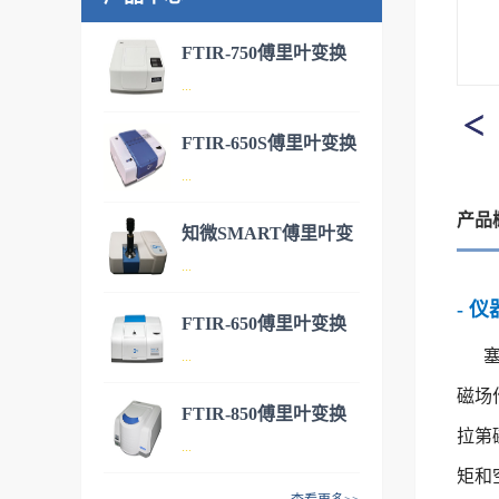
FTIR-750傅里叶变换
...
红外光谱仪-新款产品
FTIR-650S傅里叶变换
FTIR-750傅里叶变换红外光谱
...
红外光谱仪
仪是港东公司研制开发的国内
产品
新一代具有自主知识产权的傅
知微SMART傅里叶变
里叶变换红外光谱仪,具有操作
FTIR-650S型傅里叶变换红外
...
换红外光谱仪
简便、 性能稳定、使用寿命
光谱仪是近十几年来颇受市场
- 
长、维护成本低等特点。公司
用户青睐的FTIR-650系列产品
FTIR-650傅里叶变换
的红外光谱仪产品目前已广泛
家族中新推出的一款产品。得
知微SMART傅里叶变换红外
...
红外光谱仪
应用于疾控、制药、基础科
益于港东科技二十多年红外光
光谱仪是港东科技新推出的产
研、精细化工、电子电气、石
磁场
谱设备研发和制造经验，该产
品，具有小巧便携、稳定可
FTIR-850傅里叶变换
化冶炼，第三方检测等领域；
品拥有更高的信噪比、更高的
靠、操作简便、扩展性好等特
拉第
- 仪器介绍FTIR-650是天津港
...
是实验室科研以及企业生产不
红外光谱仪
稳定性以及更好的操作体验，
点，可广泛应用于医药、材
东公司研制开发的傅里叶变换
矩和
可或缺的分析测试工具，
且具有更优异的防潮和抗电磁
料、化工、环保、质检、高校
红外光谱仪，具有性能稳定、