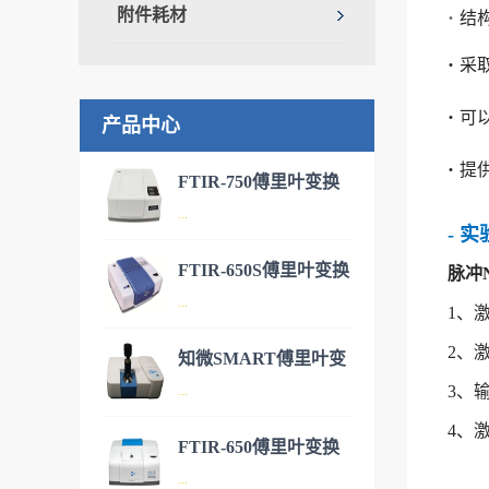
附件耗材
·
结
·
采
·
可
产品中心
·
提
FTIR-750傅里叶变换
...
红外光谱仪-新款产品
- 
FTIR-650S傅里叶变换
脉冲
FTIR-750傅里叶变换红外光谱
...
红外光谱仪
1、
仪是港东公司研制开发的国内
新一代具有自主知识产权的傅
2、
知微SMART傅里叶变
里叶变换红外光谱仪,具有操作
FTIR-650S型傅里叶变换红外
3、
...
换红外光谱仪
简便、 性能稳定、使用寿命
光谱仪是近十几年来颇受市场
4、
长、维护成本低等特点。公司
用户青睐的FTIR-650系列产品
FTIR-650傅里叶变换
的红外光谱仪产品目前已广泛
家族中新推出的一款产品。得
知微SMART傅里叶变换红外
...
红外光谱仪
应用于疾控、制药、基础科