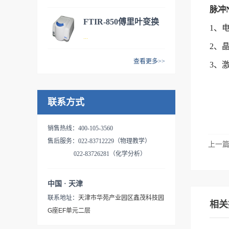
益于港东科技二十多年红外光
光谱仪是港东科技新推出的产
脉冲
研、精细化工、电子电气、石
谱设备研发和制造经验，该产
品，具有小巧便携、稳定可
FTIR-850傅里叶变换
化冶炼，第三方检测等领域；
1、
品拥有更高的信噪比、更高的
靠、操作简便、扩展性好等特
- 仪器介绍FTIR-650是天津港
...
是实验室科研以及企业生产不
红外光谱仪
稳定性以及更好的操作体验，
点，可广泛应用于医药、材
2、
东公司研制开发的傅里叶变换
可或缺的分析测试工具，
且具有更优异的防潮和抗电磁
料、化工、环保、质检、高校
红外光谱仪，具有性能稳定、
查看更多>>
FTIR-750将是您提升检测水平
3、
干扰能力等产品特点，可广泛
等领域，是企业实验室检测和
操作简便、使用寿命长、维护
- 仪器介绍FTIR-850是天津港
的得力助手。产品特点：★全
应用于疾控、制药、基础科
高校教学科研不可或缺的分析
成本低等特点。广泛应用于医
东公司推出的新款傅里叶变换
新架构设计 实时精确监测通过
研、精细化工、电子电气、石
测试工具，是您提升检测水平
药、化工、石油、环保、食
联系方式
红外光谱仪，也叫半导体镀膜
实时温湿度控制系统，对干涉
化冶炼及第三方检测等领域，
的得力助手。作为教学演示专
品、材料、公安、国防、半导
材料专用分析系统，在原有
仪和分束器进行动态数字监
是实验室科研以及企业生产不
用红外光谱仪、职业实训红外
体、光学等领域，是实验室科
FTIR-650的基础上做了众多改
控，仪器内部光学部件和电气
销售热线：400-105-3560
可或缺的分析测试工具，是您
光谱分析仪和技能竞赛红外光
研以及企业生产不可或缺的分
进和创新，仪器性能显著提
敏感部件独立分仓，分别监测
售后服务：022-83712229（物理教学）
提升检测水平的得力助手。|产
上一
谱分析仪，其产品特点如下：
析测试工具，可作为空气中游
高。具有分辨率高、扩展性
各分仓内部件的工作温度和工
022-83726281（化学分析）
品特点：▲高效光路系统设计-
┃产品特点：l 体积小巧、使
离二氧化硅专用测试系统、
好、性能稳定、操作简便、使
作湿度，温度监测保证光源和
-高强度红外光源模块设计通过
用灵活整机尺寸仅仅略大于A4
Si02专用测试系统、硅中碳氧
用寿命长、维护成本低等特
电气部件的实时工作温度，处
对红外光源进行优化设计，本
中国 · 天津
纸，可节省宝贵的实验室空间
含量专用测试系统、脂肪酸甲
点，其产品性能及主要技术指
于最佳温度环境（温度低于
底能量值相比FTIR-650提高达
或放置于狭小空间使用l 高稳
联系地址：
天津市华苑产业园区鑫茂科技园
酯含量专用测试仪和固废专用
标均已达到国际同类产品先进
相关
50℃）。湿度监测保证光学部
50%，显著增强了低频及高频
定的光学系统光学台采用铝制
G座EF单元二层
光谱分析仪使用。- 产品特点
水平。广泛应用于医药、化
件和电气敏感部件实时湿度情
波段区域红外辐射能量，使得
结构一体化设计，主要部件一
（1）高稳定的光学系统 光
工、石油、环保、食品、材