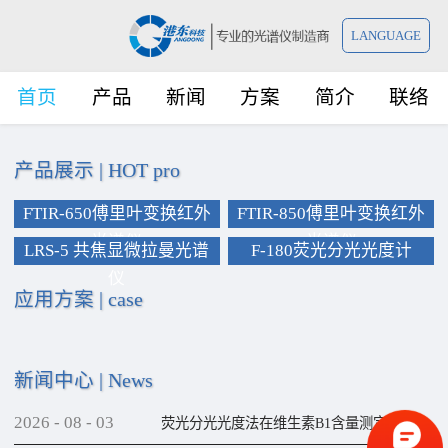
LANGUAGE
首页
产品
新闻
方案
简介
联络
产品展示
|
HOT pro
FTIR-650傅里叶变换红外
FTIR-850傅里叶变换红外
光谱仪
光谱仪
LRS-5 共焦显微拉曼光谱
F-180荧光分光光度计
仪
应用方案
|
case
新闻中心
|
News
2026
-
08
-
03
荧光分光光度法在维生素B1含量测定上的应用