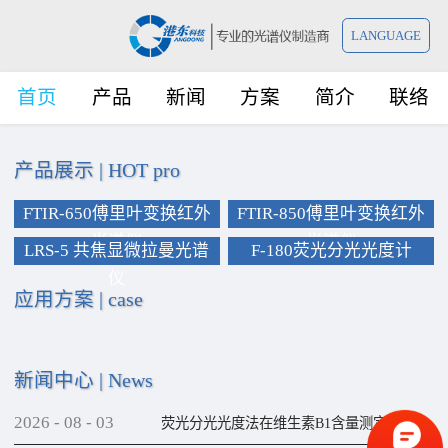
LANGUAGE
首页
产品
新闻
方案
简介
联络
产品展示
|
HOT pro
FTIR-650傅里叶变换红外
FTIR-850傅里叶变换红外
光谱仪
光谱仪
LRS-5 共焦显微拉曼光谱
F-180荧光分光光度计
仪
应用方案
|
case
新闻中心
|
News
2026
-
08
-
03
荧光分光光度法在维生素B1含量测定上的应用