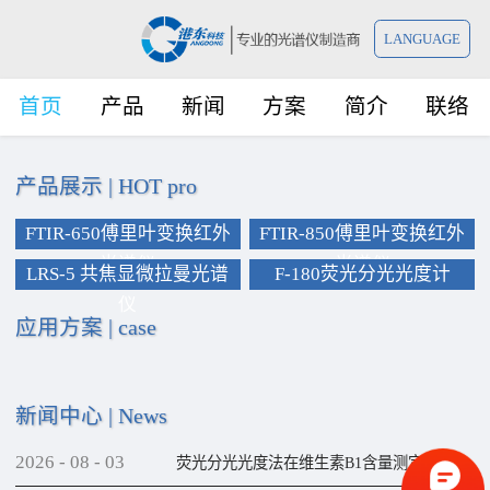
LANGUAGE
首页
产品
新闻
方案
简介
联络
产品展示
|
HOT pro
FTIR-650傅里叶变换红外
FTIR-850傅里叶变换红外
光谱仪
光谱仪
LRS-5 共焦显微拉曼光谱
F-180荧光分光光度计
仪
应用方案
|
case
新闻中心
|
News
2026
-
08
-
03
荧光分光光度法在维生素B1含量测定上的应用