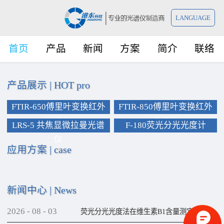
LANGUAGE
首页
产品
新闻
方案
简介
联络
产品展示
|
HOT pro
FTIR-650傅里叶变换红外
FTIR-850傅里叶变换红外
光谱仪
光谱仪
LRS-5 共焦显微拉曼光谱
F-180荧光分光光度计
仪
应用方案
|
case
新闻中心
|
News
2026
-
08
-
03
荧光分光光度法在维生素B1含量测定上的应用