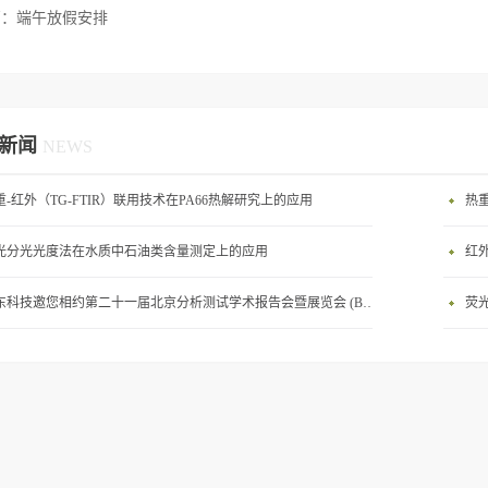
篇：
端午放假安排
新闻
NEWS
重-红外（TG-FTIR）联用技术在PA66热解研究上的应用
热重
光分光光度法在水质中石油类含量测定上的应用
红
港东科技邀您相约第二十一届北京分析测试学术报告会暨展览会 (BCEIA 2025)
荧