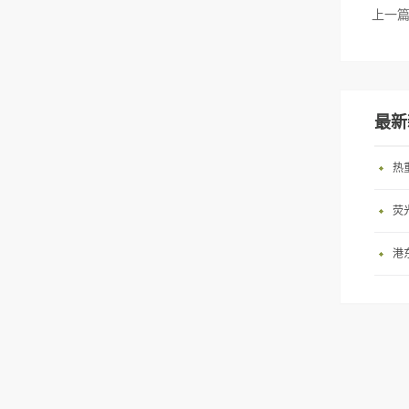
上一
最新
热
荧