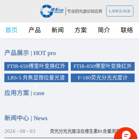
LANGUAGE
首页
产品
新闻
方案
简介
联络
产品展示
|
HOT pro
FTIR-650傅里叶变换红外
FTIR-850傅里叶变换红外
光谱仪
光谱仪
LRS-5 共焦显微拉曼光谱
F-180荧光分光光度计
仪
应用方案
|
case
新闻中心
|
News
2026
-
08
-
03
荧光分光光度法在维生素B1含量测定上的应用