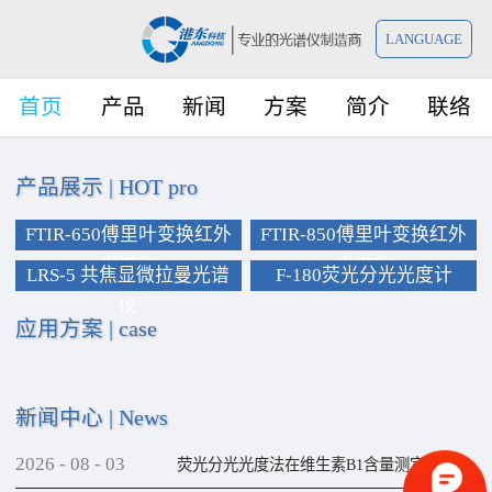
LANGUAGE
首页
产品
新闻
方案
简介
联络
产品展示
|
HOT pro
FTIR-650傅里叶变换红外
FTIR-850傅里叶变换红外
光谱仪
光谱仪
LRS-5 共焦显微拉曼光谱
F-180荧光分光光度计
仪
应用方案
|
case
新闻中心
|
News
2026
-
08
-
03
荧光分光光度法在维生素B1含量测定上的应用