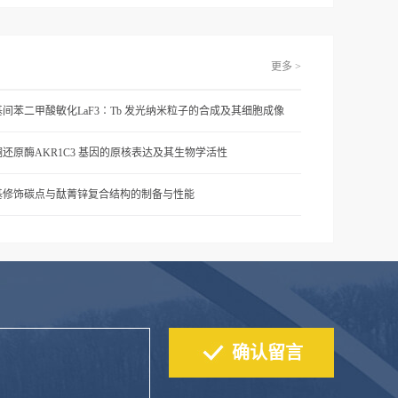
更多 >
间苯二甲酸敏化LaF3∶Tb 发光纳米粒子的合成及其细胞成像
还原酶AKR1C3 基因的原核表达及其生物学活性
基修饰碳点与酞菁锌复合结构的制备与性能