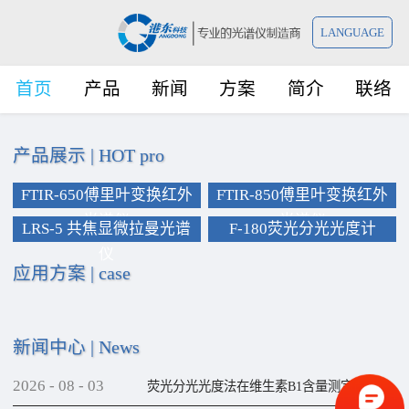
LANGUAGE
首页
产品
新闻
方案
简介
联络
产品展示
|
HOT pro
FTIR-650傅里叶变换红外
FTIR-850傅里叶变换红外
光谱仪
光谱仪
LRS-5 共焦显微拉曼光谱
F-180荧光分光光度计
仪
应用方案
|
case
新闻中心
|
News
2026
-
08
-
03
荧光分光光度法在维生素B1含量测定上的应用