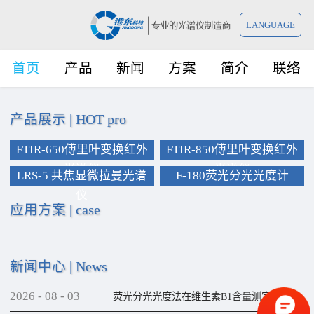
LANGUAGE
首页
产品
新闻
方案
简介
联络
产品展示
|
HOT pro
FTIR-650傅里叶变换红外
FTIR-850傅里叶变换红外
光谱仪
光谱仪
LRS-5 共焦显微拉曼光谱
F-180荧光分光光度计
仪
应用方案
|
case
新闻中心
|
News
2026
-
08
-
03
荧光分光光度法在维生素B1含量测定上的应用