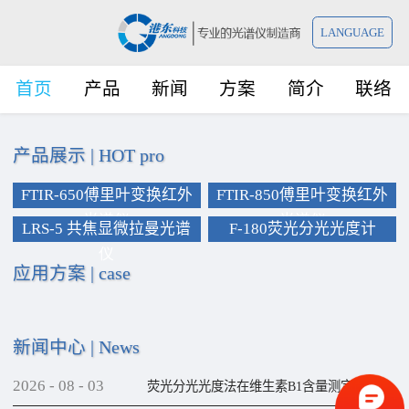
LANGUAGE
首页
产品
新闻
方案
简介
联络
产品展示
|
HOT pro
FTIR-650傅里叶变换红外
FTIR-850傅里叶变换红外
光谱仪
光谱仪
LRS-5 共焦显微拉曼光谱
F-180荧光分光光度计
仪
应用方案
|
case
新闻中心
|
News
2026
-
08
-
03
荧光分光光度法在维生素B1含量测定上的应用