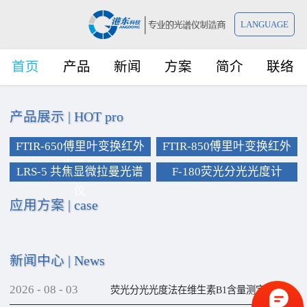
LANGUAGE
首页
产品
新闻
方案
简介
联络
产品展示
|
HOT pro
FTIR-650傅里叶变换红外
FTIR-850傅里叶变换红外
光谱仪
光谱仪
LRS-5 共焦显微拉曼光谱
F-180荧光分光光度计
仪
应用方案
|
case
新闻中心
|
News
2026
-
08
-
03
荧光分光光度法在维生素B1含量测定上的应用