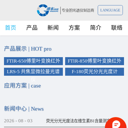
LANGUAGE
首页
产品
新闻
方案
简介
联络
产品展示
|
HOT pro
FTIR-650傅里叶变换红外
FTIR-850傅里叶变换红外
光谱仪
光谱仪
LRS-5 共焦显微拉曼光谱
F-180荧光分光光度计
仪
应用方案
|
case
新闻中心
|
News
2026
-
08
-
03
荧光分光光度法在维生素B1含量测定上的应用