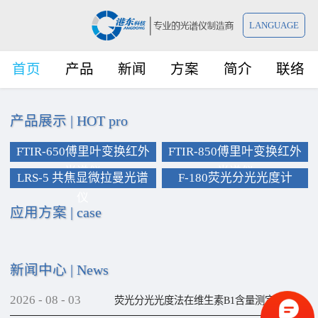
LANGUAGE
首页
产品
新闻
方案
简介
联络
产品展示
|
HOT pro
FTIR-650傅里叶变换红外
FTIR-850傅里叶变换红外
光谱仪
光谱仪
LRS-5 共焦显微拉曼光谱
F-180荧光分光光度计
仪
应用方案
|
case
新闻中心
|
News
2026
-
08
-
03
荧光分光光度法在维生素B1含量测定上的应用