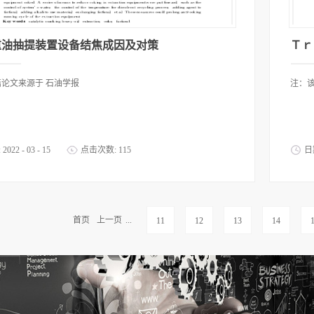
重油抽提装置设备结焦成因及对策
Ｔｒ
论文来源于 石油学报
注：
:
2022
-
03
-
15
点击次数:
115
日
首页
上一页
...
11
12
13
14