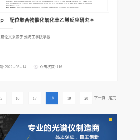
ｐ－配位聚合物催化氧化苯乙烯反应研究＊
该篇论文来源于 淮海工学院学报
期:
2022
-
03
-
14
点击次数:
116
18
下一页
尾页
15
16
17
19
20