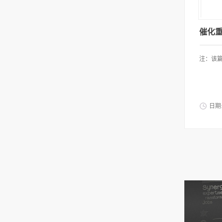
催化
注：该篇
日期